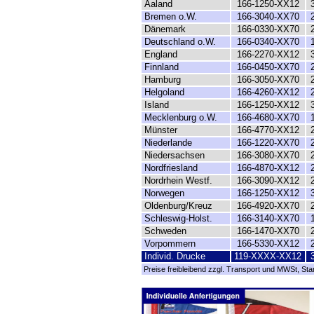
Aaland
166-1250-XX12
Bremen o.W.
166-3040-XX70
Dänemark
166-0330-XX70
Deutschland o.W.
166-0340-XX70
England
166-2270-XX12
Finnland
166-0450-XX70
Hamburg
166-3050-XX70
Helgoland
166-4260-XX12
Island
166-1250-XX12
Mecklenburg o.W.
166-4680-XX70
Münster
166-4770-XX12
Niederlande
166-1220-XX70
Niedersachsen
166-3080-XX70
Nordfriesland
166-4870-XX12
Nordrhein Westf.
166-3090-XX12
Norwegen
166-1250-XX12
Oldenburg/Kreuz
166-4920-XX70
Schleswig-Holst.
166-3140-XX70
Schweden
166-1470-XX70
Vorpommern
166-5330-XX12
Individ. Drucke
119-XXXX-XX12
Preise freibleibend zzgl. Transport und MWSt, Sta