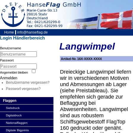
Home
info@hanseflag.de
Login Händlerbereich
Langwimpel
Benutzername
Artikel-Nr. 16X-XXXX-XXXX
Passwort
Dreieckige Langwimpel liefern
Angemeldet bleiben
wir in verschiedenen Motiven
Anmelden
Benutzername vergessen?
und Abmessungen ab Lager
Passwort vergessen?
(siehe Preistableau). Sie
empfehlen sich gerade zur
Flaggen
Beflaggung bei
Siebdruck
Abwesenheiten. Langwimpel
sind aus robustem
Digitaldruck
Schiffsgewebestoff FlagTop
Nationalflaggen
160 gedruckt oder genäht.
Digitale Bigprints