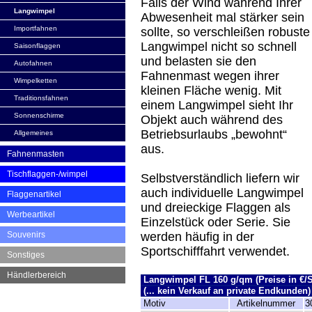
Falls der Wind während Ihrer
Langwimpel
Abwesenheit mal stärker sein
Importfahnen
sollte, so verschleißen robuste
Langwimpel nicht so schnell
Saisonflaggen
und belasten sie den
Autofahnen
Fahnenmast wegen ihrer
Wimpelketten
kleinen Fläche wenig. Mit
Traditionsfahnen
einem Langwimpel sieht Ihr
Sonnenschirme
Objekt auch während des
Betriebsurlaubs „bewohnt“
Allgemeines
aus.
Fahnenmasten
Tischflaggen-/wimpel
Selbstverständlich liefern wir
auch individuelle Langwimpel
Flaggenartikel
und dreieckige Flaggen als
Werbeartikel
Einzelstück oder Serie. Sie
Souvenirs
werden häufig in der
Sportschifffahrt verwendet.
Sonstiges
Händlerbereich
Langwimpel FL 160 g/qm (Preise in €/
(... kein Verkauf an private Endkunden)
Motiv
Artikelnummer
3